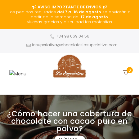
AVISO IMPORTANTE DE ENVÍOS
Los pedidos realizados
del 7 al 16 de agosto
se enviarán a
partir de la semana del
17 de agosto
.
Muchas gracias y disculpad las molestias.
+34 98 069 04 56
lasuperlativa@chocolateslasuperlativa.com
0
¿Cómo hacer una cobertura de
chocolate con cacao puro en
polvo?