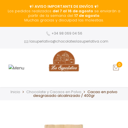
AVISO IMPORTANTE DE ENVÍOS
Los pedidos realizados
del 7 al 16 de agosto
se enviarán a
partir de la semana del
17 de agosto
.
Muchas gracias y disculpad las molestias.
+34 98 069 04 56
lasuperlativa@chocolateslasuperlativa.com
0
Inicio
Chocolate y Cacaos en Polvo
Cacao en polvo
desgrasado alcalinizado / 400gr