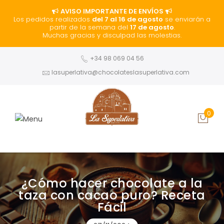
AVISO IMPORTANTE DE ENVÍOS
Los pedidos realizados
del 7 al 16 de agosto
se enviarán a
partir de la semana del
17 de agosto
.
Muchas gracias y disculpad las molestias.
+34 98 069 04 56
lasuperlativa@chocolateslasuperlativa.com
0
¿Cómo hacer chocolate a la
taza con cacao puro? Receta
Fácil