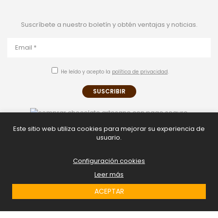
Suscríbete a nuestro boletín y obtén ventajas y noticias.
He leído y acepto la
política de privacidad
.
Este sitio web utiliza cookies para mejorar su experiencia de
usuario.
Configuración cookies
Leer más
Copyright © 2023 - Chocolates La Superlativa. Todos los derechos
reservados.
ACEPTAR
Política de privacidad
Cookies