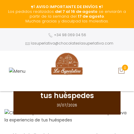
AVISO IMPORTANTE DE ENVÍOS
Los pedidos realizados
del 7 al 16 de agosto
se enviarán a
partir de la semana del
17 de agosto
.
Muchas gracias y disculpad las molestias.
+34 98 069 04 56
lasuperlativa@chocolateslasuperlativa.com
En
Empresas
0 Comments
0
Chocolate para Hoteles:
la elección artesanal que
eleva la experiencia de
tus huéspedes
31/07/2026