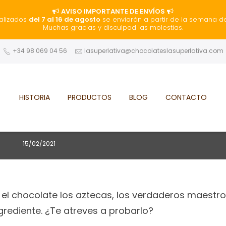
AVISO IMPORTANTE DE ENVÍOS
alizados
del 7 al 16 de agosto
se enviarán a partir de la semana d
Muchas gracias y disculpad las molestias.
+34 98 069 04 56
lasuperlativa@chocolateslasuperlativa.com
HISTORIA
PRODUCTOS
BLOG
CONTACTO
En
Chocolate
,
Historia
colate se tomaba con chile
15/02/2021
l chocolate los aztecas, los verdaderos maestro
ngrediente. ¿Te atreves a probarlo?