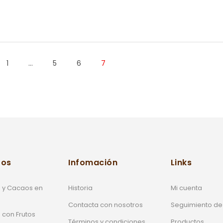
1
…
5
6
7
tos
Infomación
Links
 y Cacaos en
Historia
Mi cuenta
Contacta con nosotros
Seguimiento de
 con Frutos
Términos y condiciones
Productos