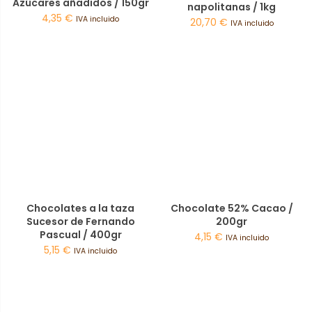
Azúcares añadidos / 150gr
napolitanas / 1kg
4,35
€
IVA incluido
20,70
€
IVA incluido
Chocolates a la taza
Chocolate 52% Cacao /
Sucesor de Fernando
200gr
Pascual / 400gr
4,15
€
IVA incluido
5,15
€
IVA incluido