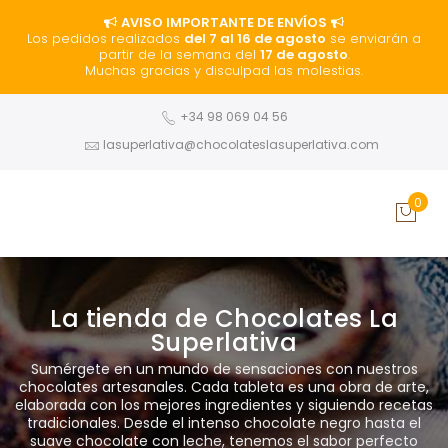
AVISO IMPORTANTE DE ENVÍOS
Los pedidos realizados
del 7 al 16 de agosto
se enviarán a
partir de la semana del
17 de agosto
.
Muchas gracias y disculpad las molestias.
+34 98 069 04 56
lasuperlativa@chocolateslasuperlativa.com
0
La tienda de Chocolates La
Superlativa
Sumérgete en un mundo de sensaciones con nuestros
chocolates artesanales. Cada tableta es una obra de arte,
elaborada con los mejores ingredientes y siguiendo recetas
tradicionales. Desde el intenso chocolate negro hasta el
suave chocolate con leche, tenemos el sabor perfecto